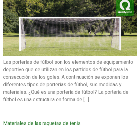
Las porterías de fútbol son los elementos de equipamiento
deportivo que se utilizan en los partidos de fútbol para la
consecución de los goles. A continuación se exponen los
diferentes tipos de porterías de fútbol, sus medidas y
materiales. ¿Qué es una portería de fútbol? La portería de
fútbol es una estructura en forma de […]
Materiales de las raquetas de tenis