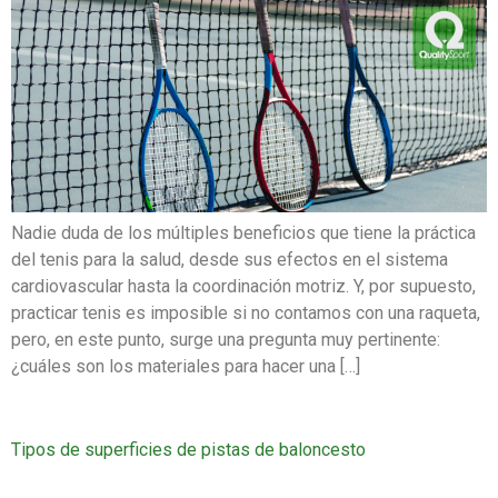
Nadie duda de los múltiples beneficios que tiene la práctica
del tenis para la salud, desde sus efectos en el sistema
cardiovascular hasta la coordinación motriz. Y, por supuesto,
practicar tenis es imposible si no contamos con una raqueta,
pero, en este punto, surge una pregunta muy pertinente:
¿cuáles son los materiales para hacer una […]
Tipos de superficies de pistas de baloncesto