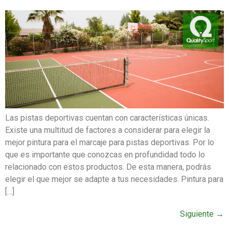
Las pistas deportivas cuentan con características únicas.
Existe una multitud de factores a considerar para elegir la
mejor pintura para el marcaje para pistas deportivas. Por lo
que es importante que conozcas en profundidad todo lo
relacionado con estos productos. De esta manera, podrás
elegir el que mejor se adapte a tus necesidades. Pintura para
[…]
Siguiente
→