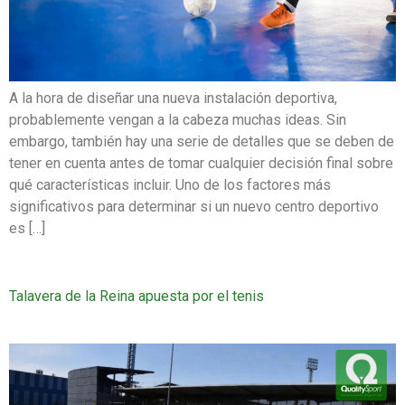
A la hora de diseñar una nueva instalación deportiva,
probablemente vengan a la cabeza muchas ideas. Sin
embargo, también hay una serie de detalles que se deben de
tener en cuenta antes de tomar cualquier decisión final sobre
qué características incluir. Uno de los factores más
significativos para determinar si un nuevo centro deportivo
es […]
Talavera de la Reina apuesta por el tenis