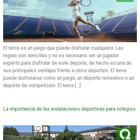
El tenis es un juego que puede disfrutar cualquiera. Las
reglas son sencillas y no es necesario ser un jugador
experto para disfrutar de este deporte, de hecho es una de
sus principales ventajas frente a otros deportes. El tenis
puede disfrutarse como un juego, un deporte recreativo o un
deporte de competición. El tenis […]
La importancia de las instalaciones deportivas para colegios