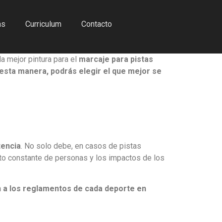
as
Curriculum
Contacto
la mejor pintura para el
marcaje para pistas
esta manera, podrás elegir el que mejor se
tencia
. No solo debe, en casos de pistas
to constante de personas y los impactos de los
 a los reglamentos de cada deporte en