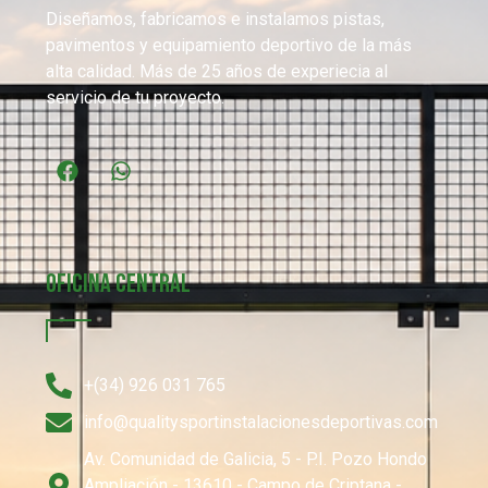
Diseñamos, fabricamos e instalamos pistas,
pavimentos y equipamiento deportivo de la más
alta calidad. Más de 25 años de experiecia al
servicio de tu proyecto.
Oficina Central
+(34) 926 031 765
info@qualitysportinstalacionesdeportivas.com
Av. Comunidad de Galicia, 5 - P.I. Pozo Hondo
Ampliación - 13610 - Campo de Criptana -