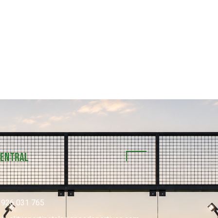
Central
 926 031 765