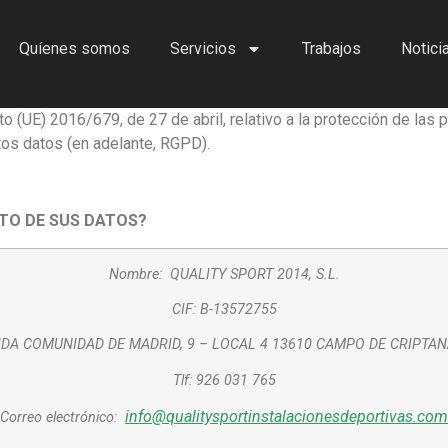
Quíenes somos
Servicios
Trabajos
Notici
(UE) 2016/679, de 27 de abril, relativo a la protección de las p
stos datos (en adelante, RGPD).
NTO DE SUS DATOS?
Nombre: QUALITY SPORT 2014, S.L.
CIF: B-13572755
ENIDA COMUNIDAD DE MADRID, 9 – LOCAL 4 13610 CAMPO DE CRIPTAN
Tlf: 926 031 765
info@qualitysportinstalacionesdeportivas.com
Correo electrónico: